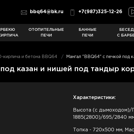
bbq64@bk.ru
+7(987)325-12-26
АРБЕКЮ
ОТОПИТЕЛЬНЫЕ
БАННЫЕ
БЕСЕД
КИРПИЧА
ПЕЧИ
ПЕЧИ
С БАРБ
O-кирпича и бетона BBQ64
Мангал "BBQ64" с печкой под к
 под казан и нишей под тандыр ко
Характеристики:
Высота (с дымоходом)/
1885(2800)/695/2840 мм
Топка - 720х500 мм, Мас