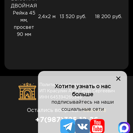
ДВОЙНАЯ
Рейка 45
2,4х2 м
13 520 руб.
18 200 руб.
мм,
просвет
90 мм
×
Политика конфиденциальности
Хотите узнать о нас
ИП Красулин Александр Сергеевич
больше
ИНН 645394260349
подписывайтесь на наши
социальные сети
Остались вопросы?
Звоните
+7(987)325-12-26