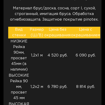
Материал брус/доска, сосна, сорт I, сухой,
строганный, имитация бруса. Обработка
огнебиозащита. Защитное покрытие pinotex.
Вид
Размер
Цена без
Цена с
стенки
(Ш/В)
окрашивания
окрашиванием
НИЗКИЕ
Рейка
90мм,
1,2х1 м
4 520 руб.
6 090 руб.
просвет
45мм (в
наличии)
ВЫСОКИЕ
Рейка 90
мм,
1,2х2 м
6 780 руб.
8 814 руб.
просвет
45 мм
ВЫСОКАЯ