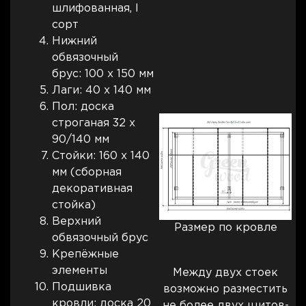
шлифованная, I
сорт
Нижний
обвязочный
брус: 100 х 150 мм
Лаги: 40 х 140 мм
Пол: доска
строганая 32 х
90/140 мм
Стойки: 160 х 140
мм (сборная
декоративная
стойка)
Верхний
Размер по кровле
обвязочный брус
Крепёжные
элементы
Между двух стоек
Подшивка
возможно разместить
кровли: доска 20
не более двух щитов-