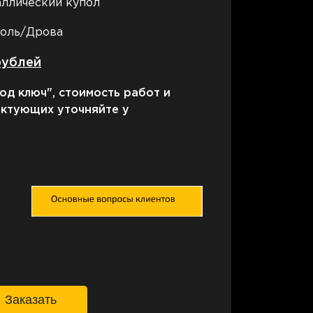
аллический купол
голь/Дрова
рублей
од ключ", стоимость работ и
ектующих уточняйте у
аказать