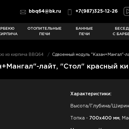
bbq64@bk.ru
+7(987)325-12-26
АРБЕКЮ
ОТОПИТЕЛЬНЫЕ
БАННЫЕ
БЕСЕД
КИРПИЧА
ПЕЧИ
ПЕЧИ
С БАРБ
кю из кирпича BBQ64
Сдвоенный модуль "Казан+Мангал"-ла
+Мангал"-лайт, "Стол" красный к
Характеристики:
Высота/Глубина/Шири
Топка -
700
х400 мм
, Ма