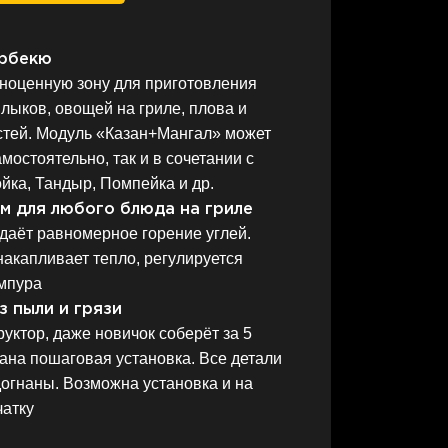
арбекю
лноценную зону для приготовления
лыков, овощей на гриле, плова и
остей. Модуль «Казан+Мангал» может
мостоятельно, так и в сочетании с
йка, Тандыр, Помпейка и др.
м для любого блюда на гриле
даёт равномерное горение углей.
акапливает тепло, регулируется
мпура
з пыли и грязи
руктор, даже новичок соберёт за 5
дана пошаговая установка. Все детали
огнаны. Возможна установка и на
чатку