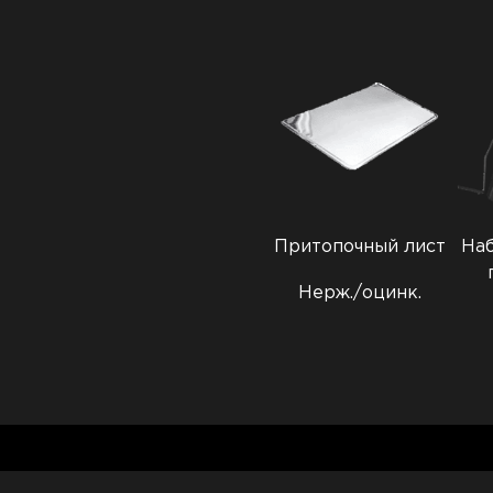
Притопочный лист
Наб
Нерж./оцинк.