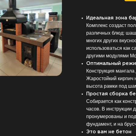
Идеальная зона б
Комплекс создаст по
различных блюд: шаш
многих других вкусн
использоваться как са
другими модулями Мо
Оптимальный режи
Конструкция мангала 
Жаростойкий кирпич н
высота рамки под ша
Простая сборка бе
Собирается как конст
часов. В инструкции 
пронумерованы и под
фундамент, и на брус
Это вам не бетон