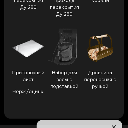
перекрытия
прохода
кровли
Ду 280
перекрытия
Ду 280
Притопочный
Набор для
Дровница
лист
золы с
переносная с
подставкой
ручкой
Нерж./оцинк.
×