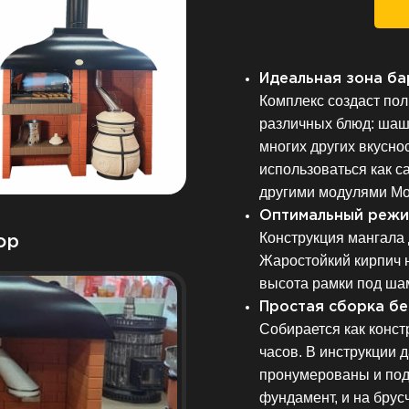
З
Идеальная зона б
Комплекс создаст по
различных блюд: шаш
многих других вкусн
использоваться как са
другими модулями Мо
Оптимальный режи
Конструкция мангала 
ор
Жаростойкий кирпич н
высота рамки под ша
Простая сборка бе
Собирается как конст
часов. В инструкции 
пронумерованы и под
фундамент, и на брус