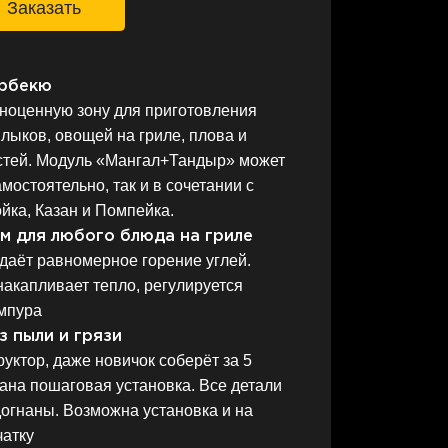
аказать
арбекю
лноценную зону для приготовления
лыков, овощей на гриле, плова и
остей. Модуль «Мангал+Тандыр» может
мостоятельно, так и в сочетании с
йка, Казан и Помпейка.
м для любого блюда на гриле
даёт равномерное горение углей.
акапливает тепло, регулируется
мпура
з пыли и грязи
руктор, даже новичок соберёт за 5
дана пошаговая установка. Все детали
огнаны. Возможна установка и на
чатку