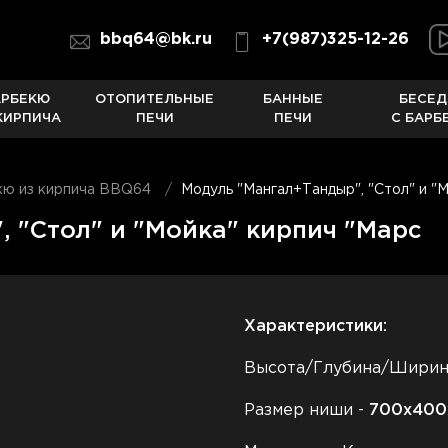
bbq64@bk.ru
+7(987)325-12-26
АРБЕКЮ
ОТОПИТЕЛЬНЫЕ
БАННЫЕ
БЕСЕД
КИРПИЧА
ПЕЧИ
ПЕЧИ
С БАРБ
кю из кирпича BBQ64
Модуль "Мангал+Тандыр", "Стол" и "
 "Стол" и "Мойка" кирпич "Марс
Характеристики:
Высота/Глубина/Шири
Размер ниши -
700
х400