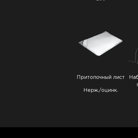
Притопочный лист
Наб
Нерж./оцинк.