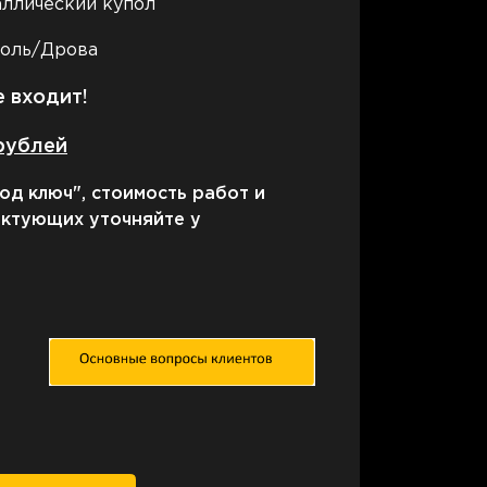
аллический купол
голь/Дрова
 входит!
 рублей
од ключ", стоимость работ и
ектующих уточняйте у